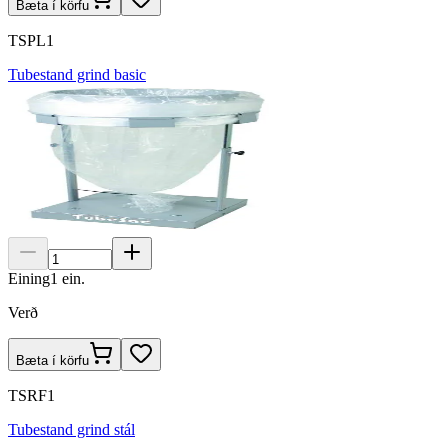
Bæta í körfu
TSPL1
Tubestand grind basic
Eining
1
ein.
Verð
Bæta í körfu
TSRF1
Tubestand grind stál