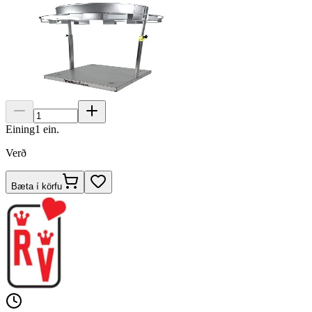
Eining
1
ein.
Verð
Bæta í körfu