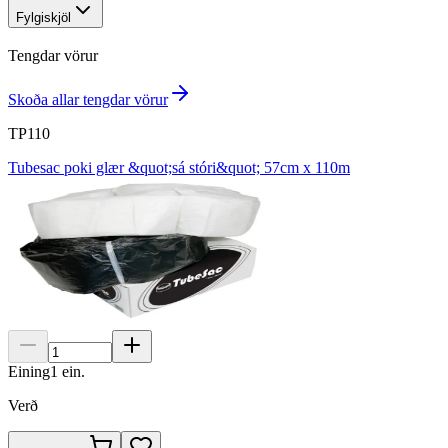
Fylgiskjöl
Tengdar vörur
Skoða allar tengdar vörur
TP110
Tubesac poki glær &quot;sá stóri&quot; 57cm x 110m
Eining
1
ein.
Verð