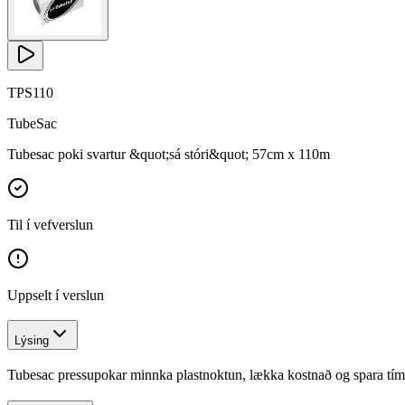
TPS110
TubeSac
Tubesac poki svartur &quot;sá stóri&quot; 57cm x 110m
Til í vefverslun
Uppselt í verslun
Lýsing
Tubesac pressupokar minnka plastnoktun, lækka kostnað og spara tíma.