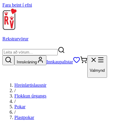
Fara beint í efni
Rekstrarvörur
Innkaupalistar
Innskráning
Valmynd
Hreinlætislausnir
/
Flokkun úrgangs
/
Pokar
/
Plastpokar