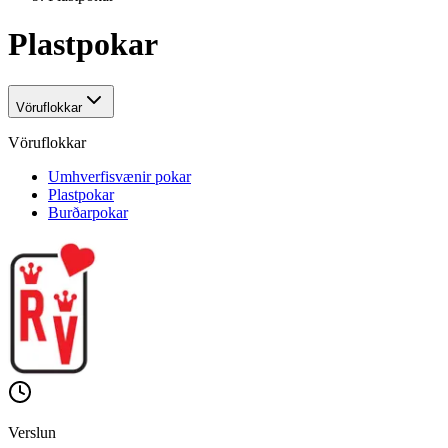
Plastpokar
Vöruflokkar
Vöruflokkar
Umhverfisvænir pokar
Plastpokar
Burðarpokar
Verslun