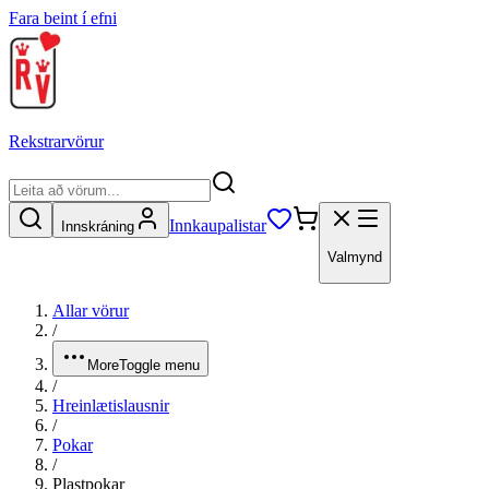
Fara beint í efni
Rekstrarvörur
Innkaupalistar
Innskráning
Valmynd
Allar vörur
/
More
Toggle menu
/
Hreinlætislausnir
/
Pokar
/
Plastpokar