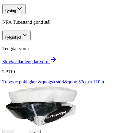
Lýsing
NPA Tubestand grind stál
Fylgiskjöl
Tengdar vörur
Skoða allar tengdar vörur
TP110
Tubesac poki glær &quot;sá stóri&quot; 57cm x 110m