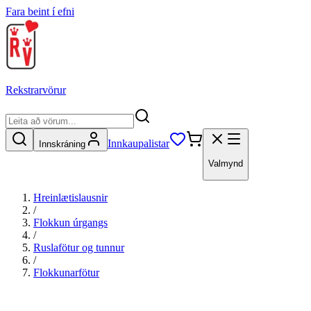
Fara beint í efni
Rekstrarvörur
Innkaupalistar
Innskráning
Valmynd
Hreinlætislausnir
/
Flokkun úrgangs
/
Ruslafötur og tunnur
/
Flokkunarfötur