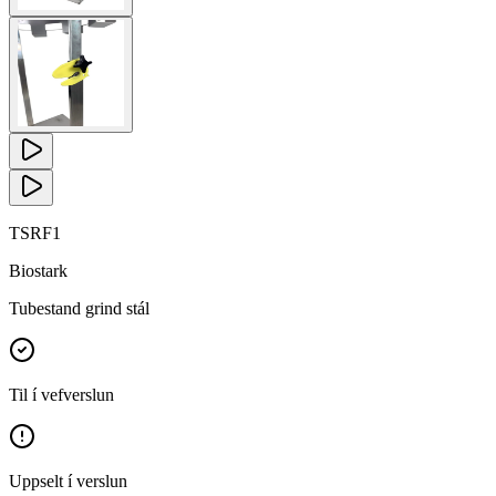
TSRF1
Biostark
Tubestand grind stál
Til í vefverslun
Uppselt í verslun