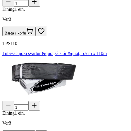
Eining
1
ein.
Verð
Bæta í körfu
TPS110
Tubesac poki svartur &quot;sá stóri&quot; 57cm x 110m
Eining
1
ein.
Verð