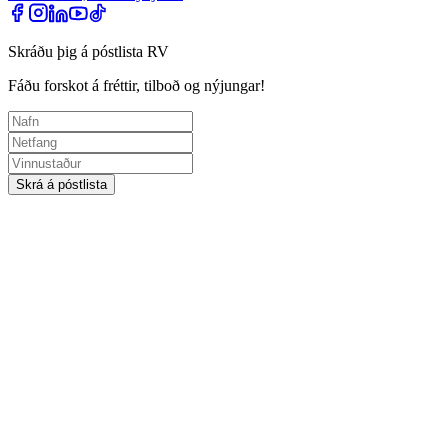
Skráðu þig á póstlista RV
Fáðu forskot á fréttir, tilboð og nýjungar!
Skrá á póstlista