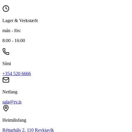
Lager & Verkstæði
mán - fös
:
8:00 - 16:00
Sími
+354 520 6666
Netfang
sala@rv.is
Heimilisfang
Réttarháls 2, 110 Reykjavík