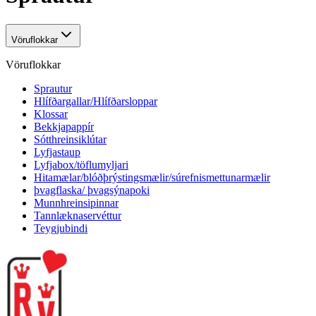
Vöruflokkar
Vöruflokkar
Sprautur
Hlífðargallar/Hlífðarsloppar
Klossar
Bekkjapappír
Sótthreinsiklútar
Lyfjastaup
Lyfjabox/töflumyljari
Hitamælar/blóðþrýstingsmælir/súrefnismettunarmælir
þvagflaska/ þvagsýnapoki
Munnhreinsipinnar
Tannlæknaservéttur
Teygjubindi