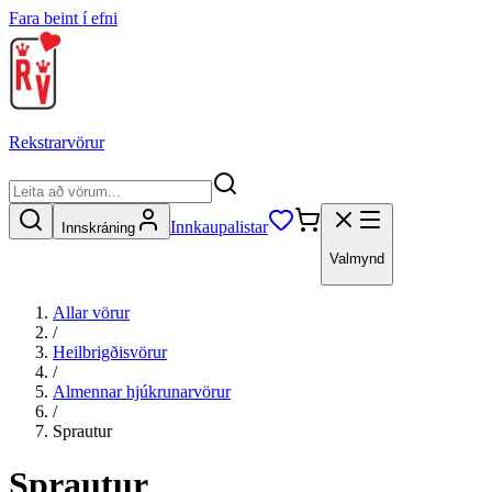
Fara beint í efni
Rekstrarvörur
Innkaupalistar
Innskráning
Valmynd
Allar vörur
/
Heilbrigðisvörur
/
Almennar hjúkrunarvörur
/
Sprautur
Sprautur