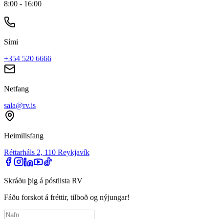
8:00 - 16:00
Sími
+354 520 6666
Netfang
sala@rv.is
Heimilisfang
Réttarháls 2, 110 Reykjavík
Skráðu þig á póstlista RV
Fáðu forskot á fréttir, tilboð og nýjungar!