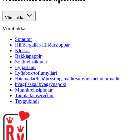
Vöruflokkar
Vöruflokkar
Sprautur
Hlífðargallar/Hlífðarsloppar
Klossar
Bekkjapappír
Sótthreinsiklútar
Lyfjastaup
Lyfjabox/töflumyljari
Hitamælar/blóðþrýstingsmælir/súrefnismettunarmælir
þvagflaska/ þvagsýnapoki
Munnhreinsipinnar
Tannlæknaservéttur
Teygjubindi