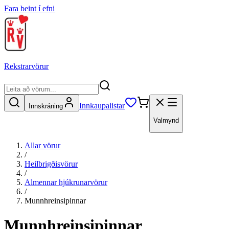
Fara beint í efni
Rekstrarvörur
Innkaupalistar
Innskráning
Valmynd
Allar vörur
/
Heilbrigðisvörur
/
Almennar hjúkrunarvörur
/
Munnhreinsipinnar
Munnhreinsipinnar