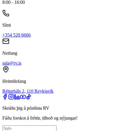
8:00 - 16:00
Sími
+354 520 6666
Netfang
sala@rv.is
Heimilisfang
Réttarháls 2, 110 Reykjavík
Skráðu þig á póstlista RV
Fáðu forskot á fréttir, tilboð og nýjungar!