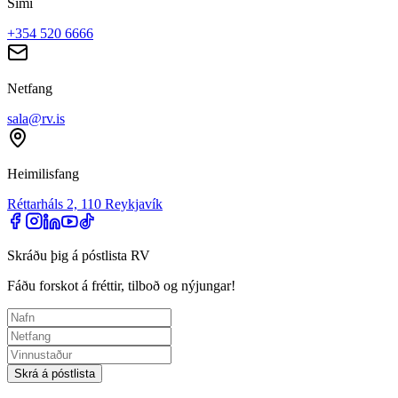
Sími
+354 520 6666
Netfang
sala@rv.is
Heimilisfang
Réttarháls 2, 110 Reykjavík
Skráðu þig á póstlista RV
Fáðu forskot á fréttir, tilboð og nýjungar!
Skrá á póstlista