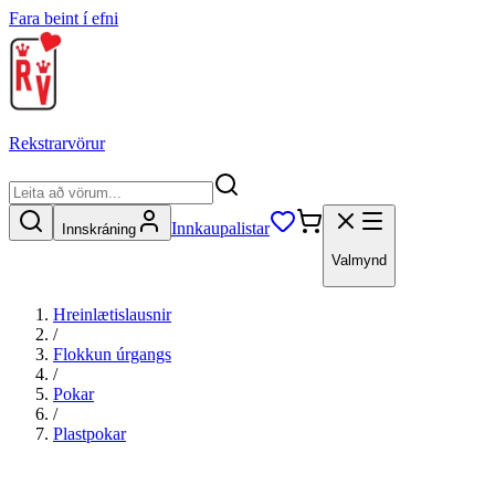
Fara beint í efni
Rekstrarvörur
Innkaupalistar
Innskráning
Valmynd
Hreinlætislausnir
/
Flokkun úrgangs
/
Pokar
/
Plastpokar