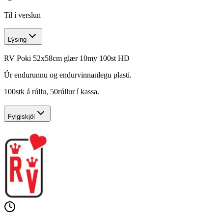
Til í verslun
Lýsing
RV Poki 52x58cm glær 10my 100st HD
Úr endurunnu og endurvinnanlegu plasti.
100stk á rúllu, 50rúllur í kassa.
Fylgiskjöl