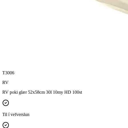
T3006
RV
RV poki glær 52x58cm 30l 10my HD 100st
Til í vefverslun