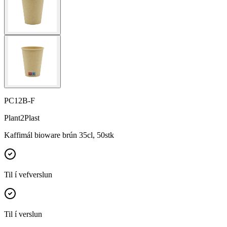
PC12B-F
Plant2Plast
Kaffimál bioware brún 35cl, 50stk
Til í vefverslun
Til í verslun