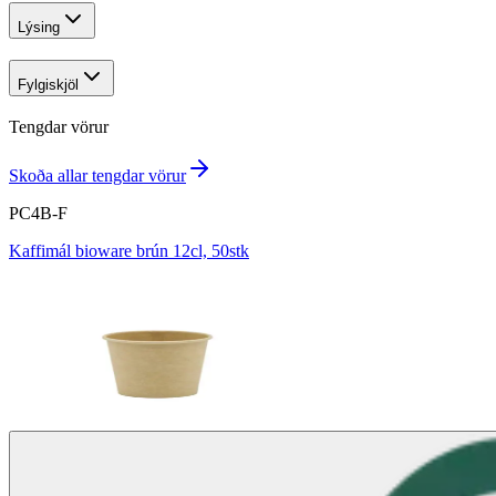
Lýsing
Fylgiskjöl
Tengdar vörur
Skoða allar tengdar vörur
PC4B-F
Kaffimál bioware brún 12cl, 50stk