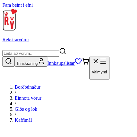
Fara beint í efni
Rekstrarvörur
Innkaupalistar
Innskráning
Valmynd
Borðbúnaður
/
Einnota vörur
/
Glös og lok
/
Kaffimál