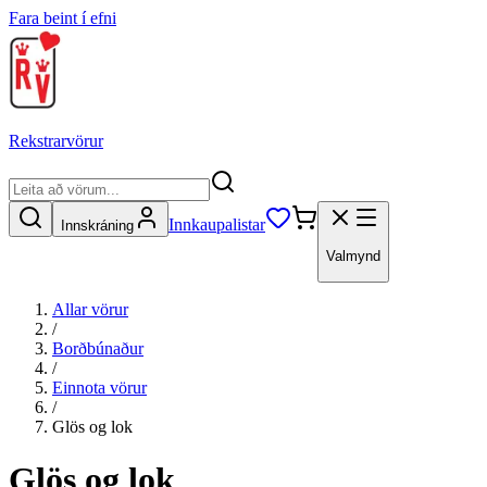
Fara beint í efni
Rekstrarvörur
Innkaupalistar
Innskráning
Valmynd
Allar vörur
/
Borðbúnaður
/
Einnota vörur
/
Glös og lok
Glös og lok