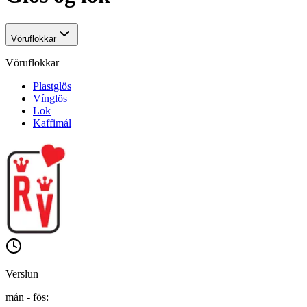
Vöruflokkar
Vöruflokkar
Plastglös
Vínglös
Lok
Kaffimál
Verslun
mán - fös
: