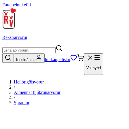
Fara beint í efni
Rekstrarvörur
Innkaupalistar
Innskráning
Valmynd
Heilbrigðisvörur
/
Almennar hjúkrunarvörur
/
Sprautur