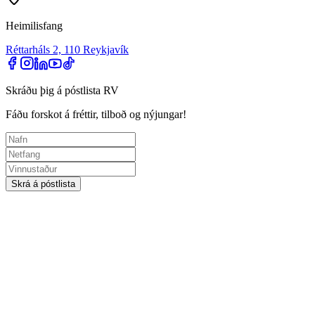
Heimilisfang
Réttarháls 2, 110 Reykjavík
Skráðu þig á póstlista RV
Fáðu forskot á fréttir, tilboð og nýjungar!
Skrá á póstlista