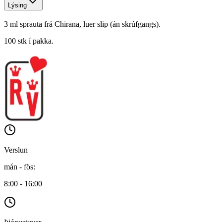
Lýsing
3 ml sprauta frá Chirana, luer slip (án skrúfgangs).
100 stk í pakka.
Verslun
mán - fös
:
8:00 - 16:00