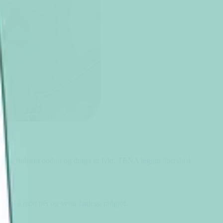
rægni, frábæra öndun og draga úr lykt. TENA leggur áherslu á
 vel á móti þér og veitir faglega ráðgjöf.