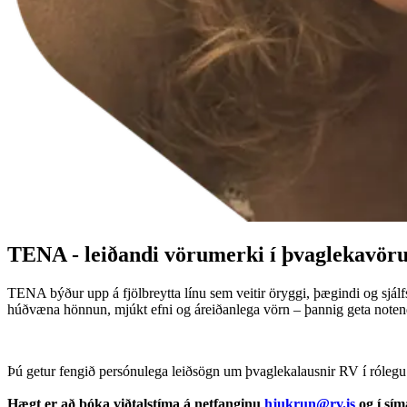
TENA - leiðandi vörumerki í þvagleka­vör
TENA býður upp á fjölbreytta línu sem veitir öryggi, þægindi og sjál
húðvæna hönnun, mjúkt efni og áreiðanlega vörn – þannig geta notendur
Þú getur fengið persónulega leiðsögn um þvagleka­lausnir RV í rólegu o
Hægt er að bóka viðtalstíma á netfanginu
hjukrun@rv.is
og í sím