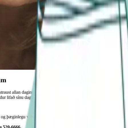
um
fstraust allan daginn. Vörurnar eru hannaðar til að veita hámarks rakad
 lifað sínu daglega lífi af öryggi og reisn.
g þæginlegu viðtalsherbergi. Heilbrigðis­menntað starfsfólk okkar tekur
a 520-6666.