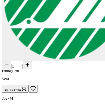
Eining
1
ein.
Verð
Bæta í körfu
752744