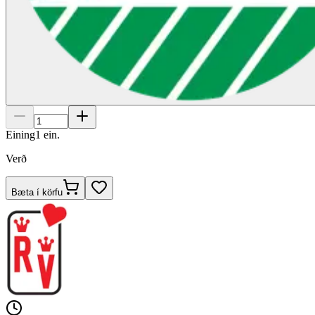
Eining
1
ein.
Verð
Bæta í körfu