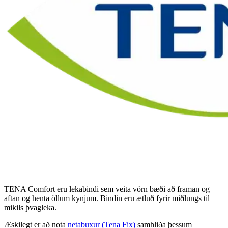
TENA Comfort eru lekabindi sem veita vörn bæði að framan og
aftan og henta öllum kynjum. Bindin eru ­ætluð fyrir miðlungs til
mikils þvagleka.
Æskilegt er að nota
neta­buxur (Tena Fix)
samhliða þessum