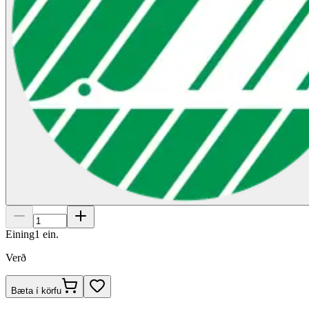
Eining
1
ein.
Verð
Bæta í körfu