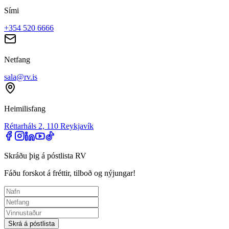
Sími
+354 520 6666
Netfang
sala@rv.is
Heimilisfang
Réttarháls 2, 110 Reykjavík
Skráðu þig á póstlista RV
Fáðu forskot á fréttir, tilboð og nýjungar!
Skrá á póstlista