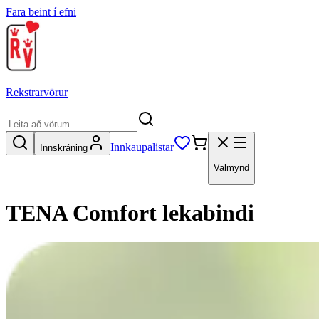
Fara beint í efni
Rekstrarvörur
Innkaupalistar
Innskráning
Valmynd
TENA Comfort lekabindi