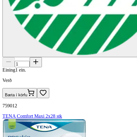
Eining
1
ein.
Verð
Bæta í körfu
759012
TENA Comfort Maxi 2x28 stk