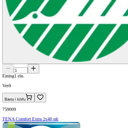
Eining
1
ein.
Verð
Bæta í körfu
759009
TENA Comfort Extra 2x40 stk