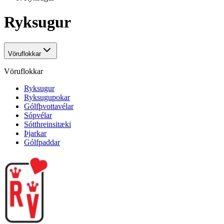
Ryksugur
Vöruflokkar
Vöruflokkar
Ryksugur
Ryksugupokar
Gólfþvottavélar
Sópvélar
Sótthreinsitæki
Þjarkar
Gólfpaddar