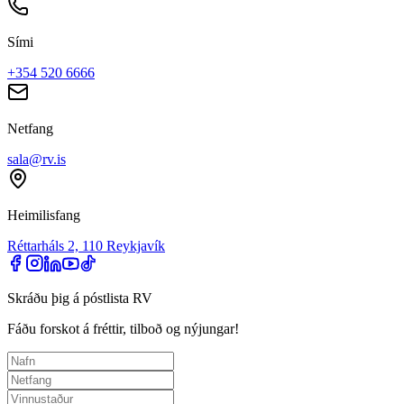
Sími
+354 520 6666
Netfang
sala@rv.is
Heimilisfang
Réttarháls 2, 110 Reykjavík
Skráðu þig á póstlista RV
Fáðu forskot á fréttir, tilboð og nýjungar!