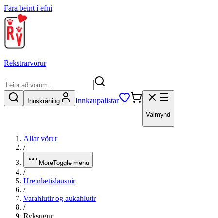
Fara beint í efni
Rekstrarvörur
Innkaupalistar
Innskráning
Valmynd
Allar vörur
/
More
Toggle menu
/
Hreinlætislausnir
/
Varahlutir og aukahlutir
/
Ryksugur