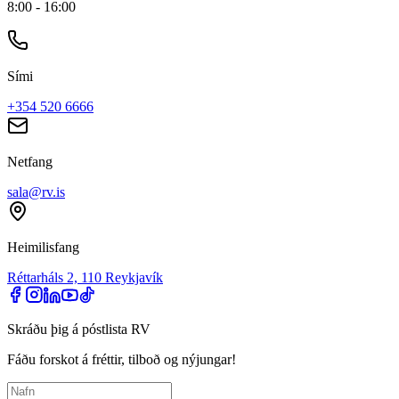
8:00 - 16:00
Sími
+354 520 6666
Netfang
sala@rv.is
Heimilisfang
Réttarháls 2, 110 Reykjavík
Skráðu þig á póstlista RV
Fáðu forskot á fréttir, tilboð og nýjungar!