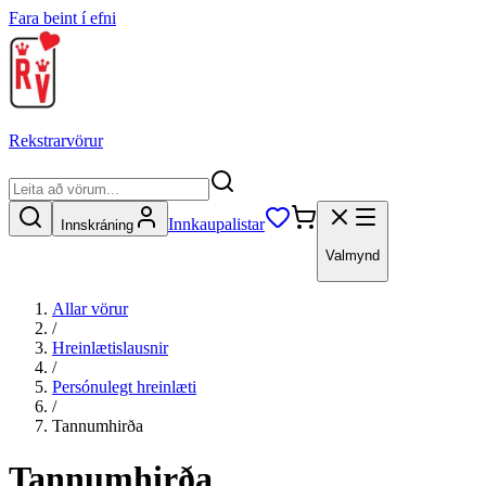
Fara beint í efni
Rekstrarvörur
Innkaupalistar
Innskráning
Valmynd
Allar vörur
/
Hreinlætislausnir
/
Persónulegt hreinlæti
/
Tannumhirða
Tannumhirða