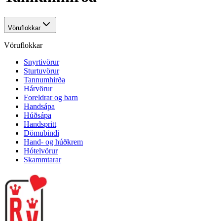
Vöruflokkar
Vöruflokkar
Snyrtivörur
Sturtuvörur
Tannumhirða
Hárvörur
Foreldrar og barn
Handsápa
Húðsápa
Handspritt
Dömubindi
Hand- og húðkrem
Hótelvörur
Skammtarar