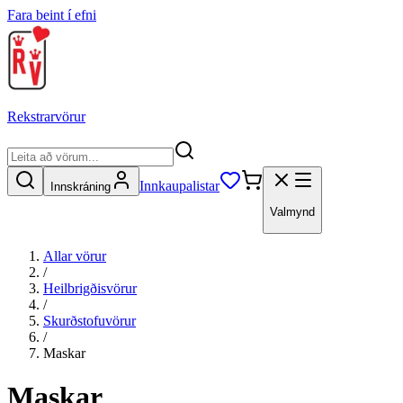
Fara beint í efni
Rekstrarvörur
Innkaupalistar
Innskráning
Valmynd
Allar vörur
/
Heilbrigðisvörur
/
Skurðstofuvörur
/
Maskar
Maskar