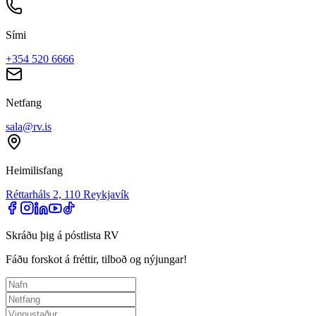
Sími
+354 520 6666
Netfang
sala@rv.is
Heimilisfang
Réttarháls 2, 110 Reykjavík
Skráðu þig á póstlista RV
Fáðu forskot á fréttir, tilboð og nýjungar!