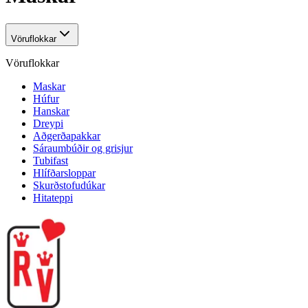
Vöruflokkar
Vöruflokkar
Maskar
Húfur
Hanskar
Dreypi
Aðgerðapakkar
Sáraumbúðir og grisjur
Tubifast
Hlífðarsloppar
Skurðstofudúkar
Hitateppi