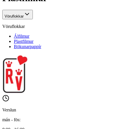
Vöruflokkar
Vöruflokkar
Álfilmur
Plastfilmur
Bökunarpappír
Verslun
mán - fös
: