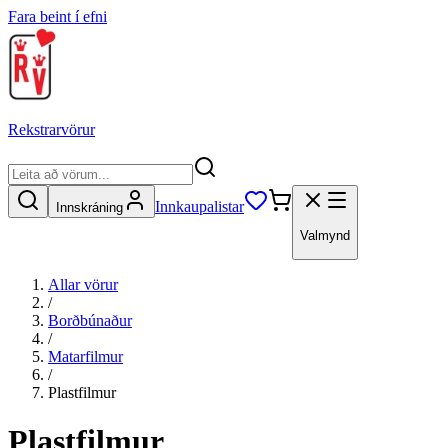
Fara beint í efni
Rekstrarvörur
Innkaupalistar
Innskráning
Valmynd
Allar vörur
/
Borðbúnaður
/
Matarfilmur
/
Plastfilmur
Plastfilmur