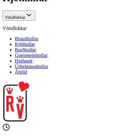
Vöruflokkar
Vöruflokkar
Brauðhnífar
Kjöthnífar
Borðhnífar
Grænmetishnífar
Hnífasett
Úrbeiningahnífar
Áhöld