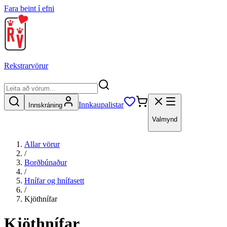
Fara beint í efni
Rekstrarvörur
Innkaupalistar
Innskráning
Valmynd
Allar vörur
/
Borðbúnaður
/
Hnífar og hnífasett
/
Kjöthnífar
Kjöthnífar