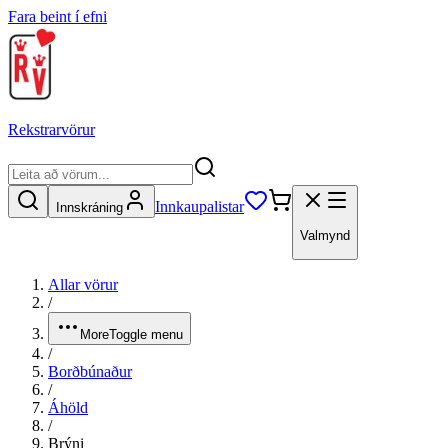
Fara beint í efni
Rekstrarvörur
Innkaupalistar
Innskráning
Valmynd
Allar vörur
/
More
Toggle menu
/
Borðbúnaður
/
Áhöld
/
Brýni