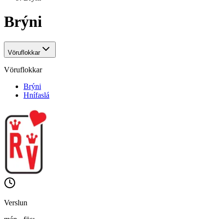
Brýni
Vöruflokkar
Vöruflokkar
Brýni
Hnífaslá
Verslun