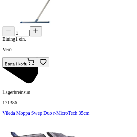
Eining
1
ein.
Verð
Bæta í körfu
Lagerhreinsun
171386
Vileda Moppa Swep Duo r-MicroTech 35cm