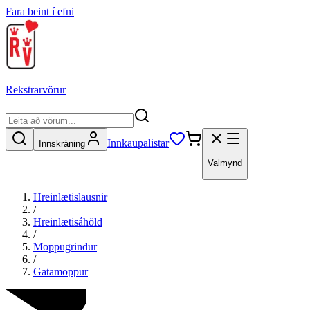
Fara beint í efni
Rekstrarvörur
Innkaupalistar
Innskráning
Valmynd
Hreinlætislausnir
/
Hreinlætisáhöld
/
Moppugrindur
/
Gatamoppur