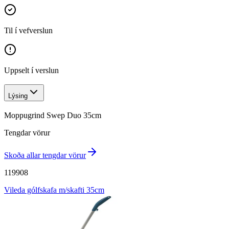
Til í vefverslun
Uppselt í verslun
Lýsing
Moppugrind Swep Duo 35cm
Tengdar vörur
Skoða allar tengdar vörur
119908
Vileda gólfskafa m/skafti 35cm