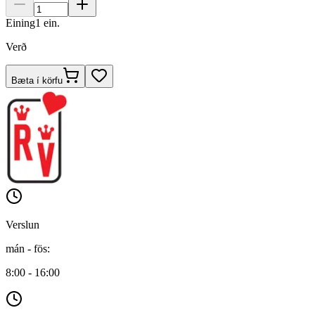
Eining
1
ein.
Verð
Bæta í körfu
Verslun
mán - fös
:
8:00 - 16:00