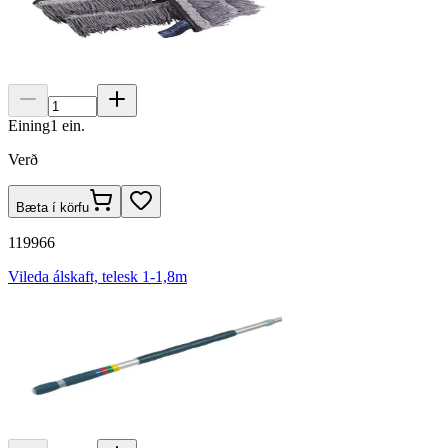
Eining
1
ein.
Verð
Bæta í körfu
119966
Vileda álskaft, telesk 1-1,8m