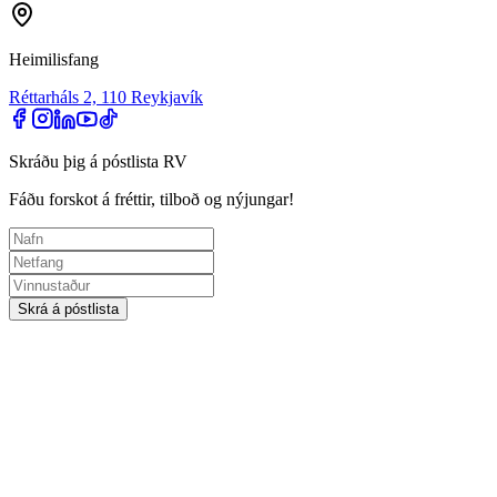
Heimilisfang
Réttarháls 2, 110 Reykjavík
Skráðu þig á póstlista RV
Fáðu forskot á fréttir, tilboð og nýjungar!
Skrá á póstlista