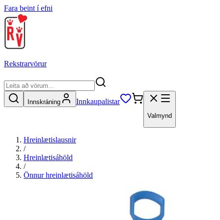
Fara beint í efni
Rekstrarvörur
Innkaupalistar
Innskráning
Valmynd
Hreinlætislausnir
/
Hreinlætisáhöld
/
Önnur hreinlætisáhöld