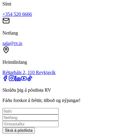
Sími
+354 520 6666
Netfang
sala@rv.is
Heimilisfang
Réttarháls 2, 110 Reykjavík
Skráðu þig á póstlista RV
Fáðu forskot á fréttir, tilboð og nýjungar!
Skrá á póstlista