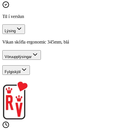
Til í verslun
Lýsing
Vikan skófla ergonomic 345mm, blá
Vöruupplýsingar
Fylgiskjöl