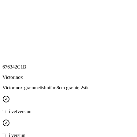
676342C1B
Victorinox
Victorinox grænmetishnífar 8cm grænir, 2stk
Til í vefverslun
Til í verslun