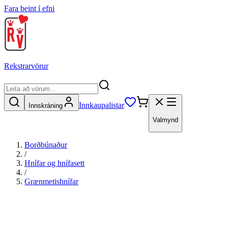
Fara beint í efni
Rekstrarvörur
Innkaupalistar
Innskráning
Valmynd
Borðbúnaður
/
Hnífar og hnífasett
/
Grænmetishnífar