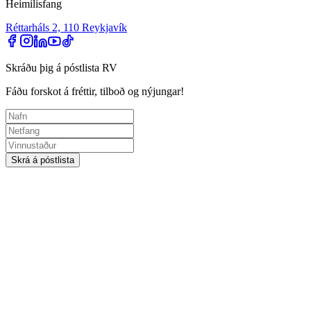
Heimilisfang
Réttarháls 2, 110 Reykjavík
Skráðu þig á póstlista RV
Fáðu forskot á fréttir, tilboð og nýjungar!
Skrá á póstlista