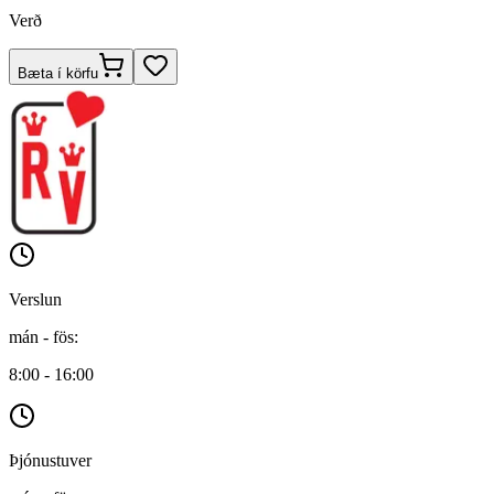
Verð
Bæta í körfu
Verslun
mán - fös
:
8:00 - 16:00
Þjónustuver