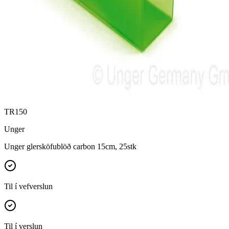
TR150
Unger
Unger glersköfublöð carbon 15cm, 25stk
Til í vefverslun
Til í verslun