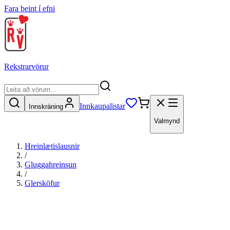
Fara beint í efni
Rekstrarvörur
Innkaupalistar
Innskráning
Valmynd
Hreinlætislausnir
/
Gluggahreinsun
/
Glersköfur