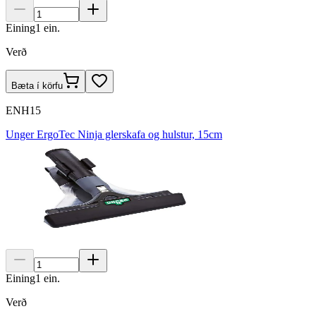
Eining
1
ein.
Verð
Bæta í körfu
ENH15
Unger ErgoTec Ninja glerskafa og hulstur, 15cm
Eining
1
ein.
Verð