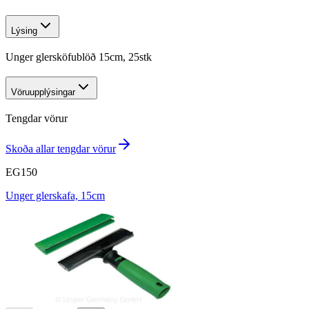
Lýsing
Unger glersköfublöð 15cm, 25stk
Vöruupplýsingar
Tengdar vörur
Skoða allar tengdar vörur
EG150
Unger glerskafa, 15cm