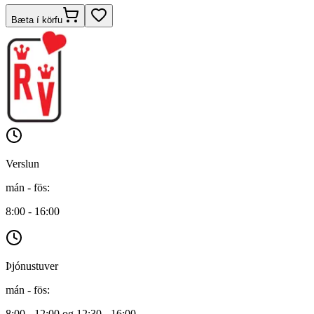
Bæta í körfu
Verslun
mán - fös
:
8:00 - 16:00
Þjónustuver
mán - fös
:
8:00 - 12:00 og 12:30 - 16:00