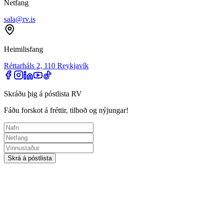
Netfang
sala@rv.is
Heimilisfang
Réttarháls 2, 110 Reykjavík
Skráðu þig á póstlista RV
Fáðu forskot á fréttir, tilboð og nýjungar!
Skrá á póstlista