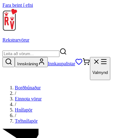
Fara beint í efni
Rekstrarvörur
Innkaupalistar
Innskráning
Valmynd
Borðbúnaður
/
Einnota vörur
/
Hnífapör
/
Tréhnífapör