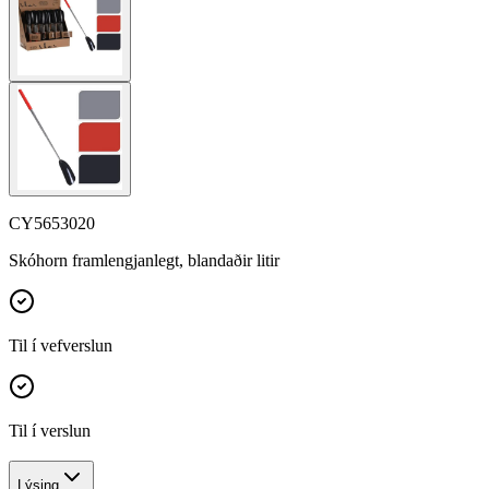
CY5653020
Skóhorn framlengjanlegt, blandaðir litir
Til í vefverslun
Til í verslun
Lýsing