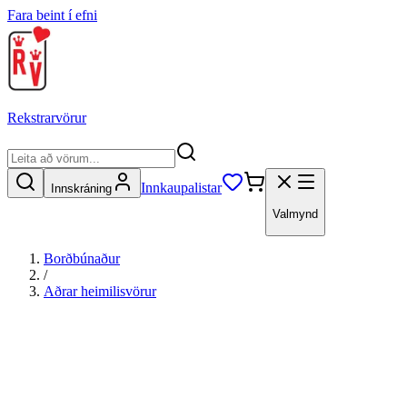
Fara beint í efni
Rekstrarvörur
Innkaupalistar
Innskráning
Valmynd
Borðbúnaður
/
Aðrar heimilisvörur