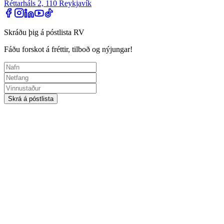
Réttarháls 2, 110 Reykjavík
Skráðu þig á póstlista RV
Fáðu forskot á fréttir, tilboð og nýjungar!
Skrá á póstlista