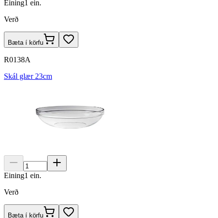
Eining
1
ein.
Verð
Bæta í körfu
R0138A
Skál glær 23cm
Eining
1
ein.
Verð
Bæta í körfu