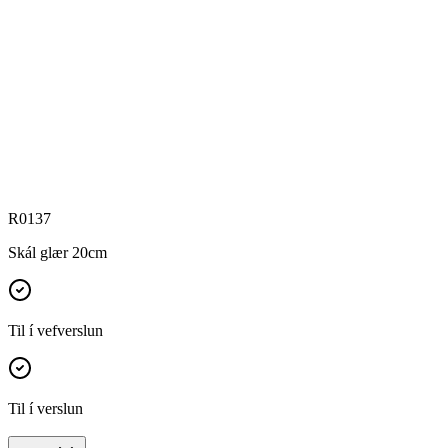
R0137
Skál glær 20cm
Til í vefverslun
Til í verslun