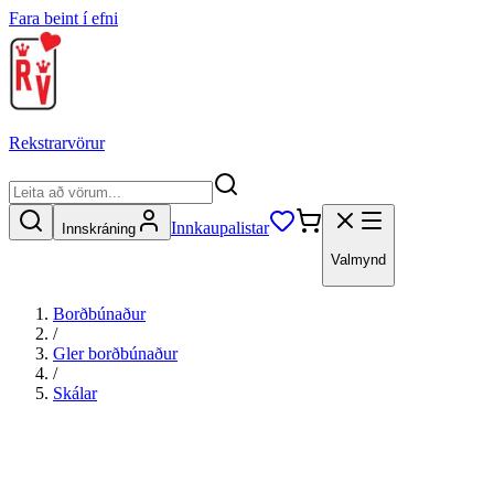
Fara beint í efni
Rekstrarvörur
Innkaupalistar
Innskráning
Valmynd
Borðbúnaður
/
Gler borðbúnaður
/
Skálar