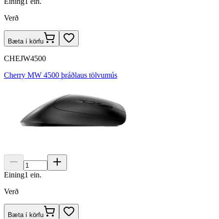
Eining
1
ein.
Verð
Bæta í körfu
CHEJW4500
Cherry MW 4500 þráðlaus tölvumús
Eining
1
ein.
Verð
Bæta í körfu