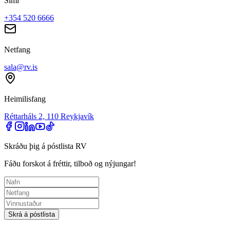
Sími
+354 520 6666
Netfang
sala@rv.is
Heimilisfang
Réttarháls 2, 110 Reykjavík
Skráðu þig á póstlista RV
Fáðu forskot á fréttir, tilboð og nýjungar!
Skrá á póstlista