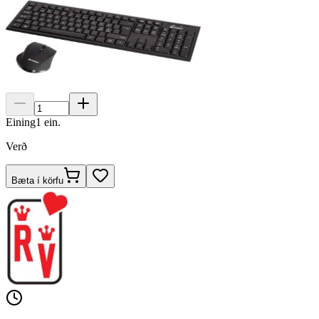
Eining
1
ein.
Verð
Bæta í körfu