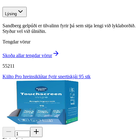
Lýsing
Sandberg gelpúði er tilvalinn fyrir þá sem sitja lengi við lyklaborðið.
Styður vel við úlniðin.
Tengdar vörur
Skoða allar tengdar vörur
55211
Kiilto Pro hreinsiklútar fyrir snertiskjái 95 stk