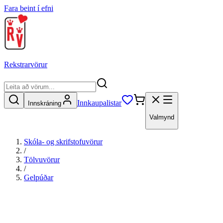
Fara beint í efni
Rekstrarvörur
Innkaupalistar
Innskráning
Valmynd
Skóla- og skrifstofuvörur
/
Tölvuvörur
/
Gelpúðar