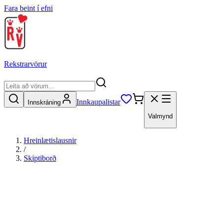
Fara beint í efni
Rekstrarvörur
Innkaupalistar
Innskráning
Valmynd
Hreinlætislausnir
/
Skiptiborð