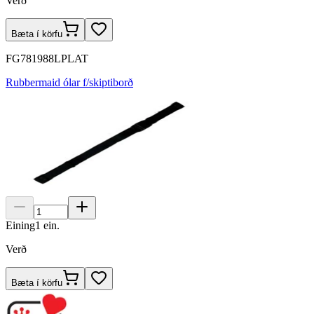
Verð
Bæta í körfu
FG781988LPLAT
Rubbermaid ólar f/skiptiborð
Eining
1
ein.
Verð
Bæta í körfu