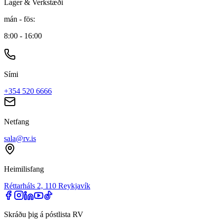
Lager & Verkstæði
mán - fös
:
8:00 - 16:00
Sími
+354 520 6666
Netfang
sala@rv.is
Heimilisfang
Réttarháls 2, 110 Reykjavík
Skráðu þig á póstlista RV