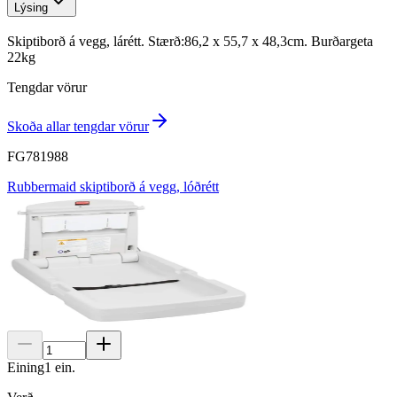
Lýsing
Skiptiborð á vegg, lárétt. Stærð:86,2 x 55,7 x 48,3cm. Burðargeta
22kg
Tengdar vörur
Skoða allar tengdar vörur
FG781988
Rubbermaid skiptiborð á vegg, lóðrétt
Eining
1
ein.