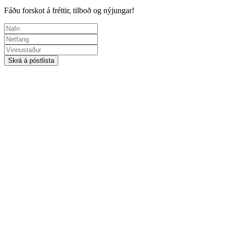
Fáðu forskot á fréttir, tilboð og nýjungar!
Skrá á póstlista