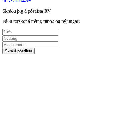
Skráðu þig á póstlista RV
Fáðu forskot á fréttir, tilboð og nýjungar!
Skrá á póstlista