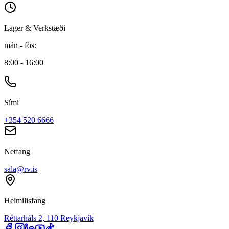
Lager & Verkstæði
mán - fös
:
8:00 - 16:00
Sími
+354 520 6666
Netfang
sala@rv.is
Heimilisfang
Réttarháls 2, 110 Reykjavík