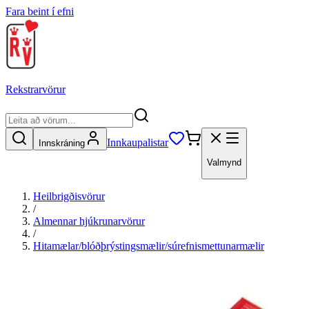
Fara beint í efni
Rekstrarvörur
Innkaupalistar
Innskráning
Valmynd
Heilbrigðisvörur
/
Almennar hjúkrunarvörur
/
Hitamælar/blóðþrýstingsmælir/súrefnismettunarmælir