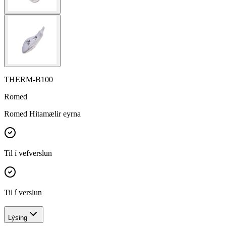
THERM-B100
Romed
Romed Hitamælir eyrna
Til í vefverslun
Til í verslun
Lýsing