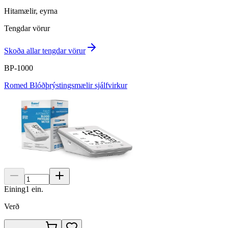
Hitamælir, eyrna
Tengdar vörur
Skoða allar tengdar vörur
BP-1000
Romed Blóðþrýstingsmælir sjálfvirkur
Eining
1
ein.
Verð