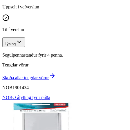
Uppselt í vefverslun
Til í verslun
Lýsing
Segulpennastandur fyrir 4 penna.
Tengdar vörur
Skoða allar tengdar vörur
NOB1901434
NOBO áfylling fyrir púða