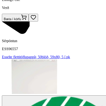
Verð
Bæta í körfu
Sérpöntun
ESS96557
Esselte flettitöflupappír, 50blöð, 59x80, 5 í pk