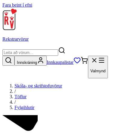
Fara beint í efni
Rekstrarvörur
Innkaupalistar
Innskráning
Valmynd
Skóla- og skrifstofuvörur
/
Töflur
/
Fylgihlutir