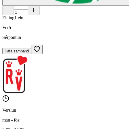
Eining
1
ein.
Verð
Sérpöntun
Hafa samband
Verslun
mán - fös
: