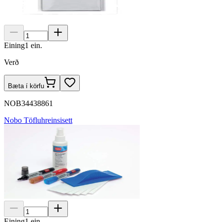
Eining
1
ein.
Verð
Bæta í körfu
NOB34438861
Nobo Töfluhreinsisett
Eining
1
ein.