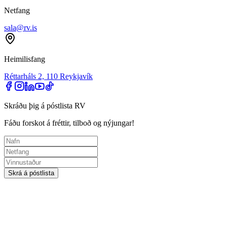
Netfang
sala@rv.is
Heimilisfang
Réttarháls 2, 110 Reykjavík
Skráðu þig á póstlista RV
Fáðu forskot á fréttir, tilboð og nýjungar!
Skrá á póstlista