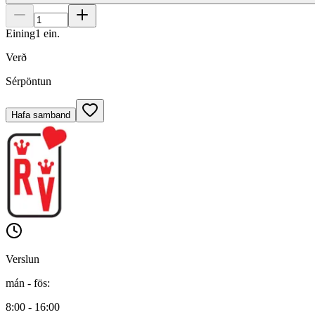
Eining
1
ein.
Verð
Sérpöntun
Hafa samband
Verslun
mán - fös
:
8:00 - 16:00