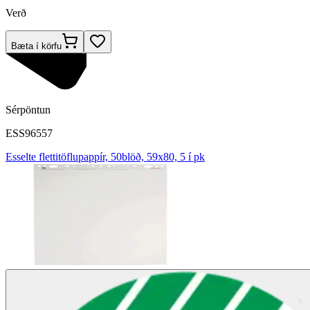
Verð
Bæta í körfu
Sérpöntun
ESS96557
Esselte flettitöflupappír, 50blöð, 59x80, 5 í pk