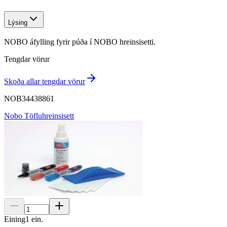
Lýsing
NOBO áfylling fyrir púða í NOBO hreinsisetti.
Tengdar vörur
Skoða allar tengdar vörur
NOB34438861
Nobo Töfluhreinsisett
Eining
1
ein.