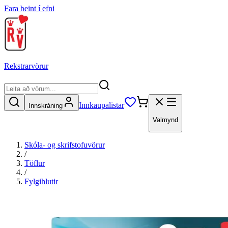
Fara beint í efni
Rekstrarvörur
Innkaupalistar
Innskráning
Valmynd
Skóla- og skrifstofuvörur
/
Töflur
/
Fylgihlutir