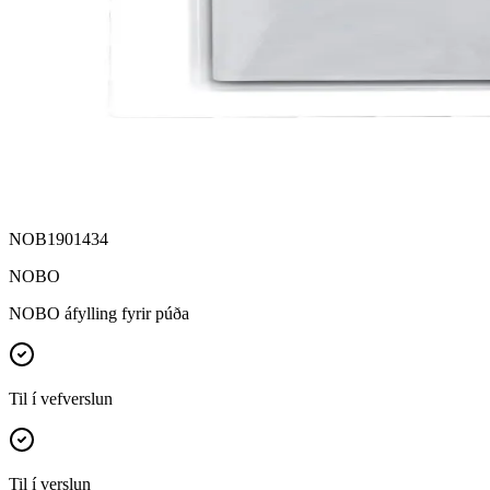
NOB1901434
NOBO
NOBO áfylling fyrir púða
Til í vefverslun
Til í verslun