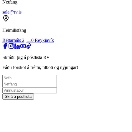
Netfang
sala@rv.is
Heimilisfang
Réttarháls 2, 110 Reykjavík
Skráðu þig á póstlista RV
Fáðu forskot á fréttir, tilboð og nýjungar!
Skrá á póstlista