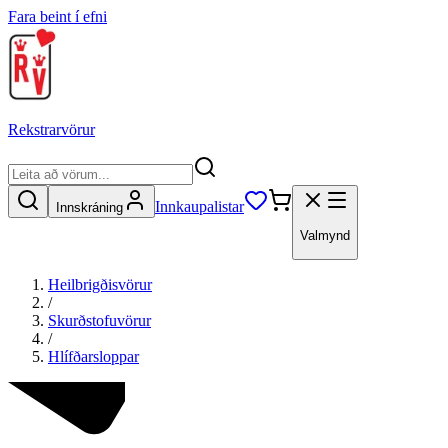
Fara beint í efni
Rekstrarvörur
Innkaupalistar
Innskráning
Valmynd
Heilbrigðisvörur
/
Skurðstofuvörur
/
Hlífðarsloppar