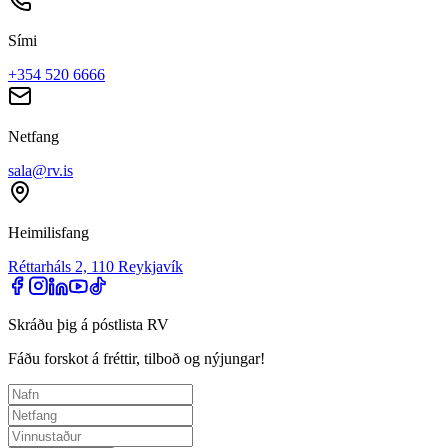
Sími
+354 520 6666
Netfang
sala@rv.is
Heimilisfang
Réttarháls 2, 110 Reykjavík
Skráðu þig á póstlista RV
Fáðu forskot á fréttir, tilboð og nýjungar!