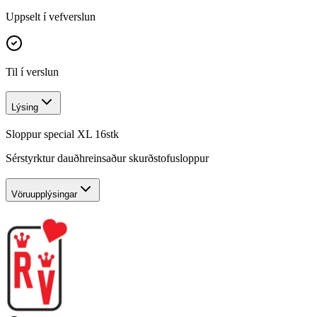
Uppselt í vefverslun
Til í verslun
Lýsing
Sloppur special XL 16stk
Sérstyrktur dauðhreinsaður skurðstofusloppur
Vöruupplýsingar