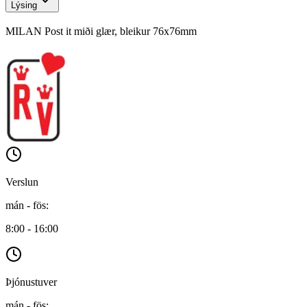
Lýsing
MILAN Post it miði glær, bleikur 76x76mm
Verslun
mán - fös
:
8:00 - 16:00
Þjónustuver
mán - fös
: