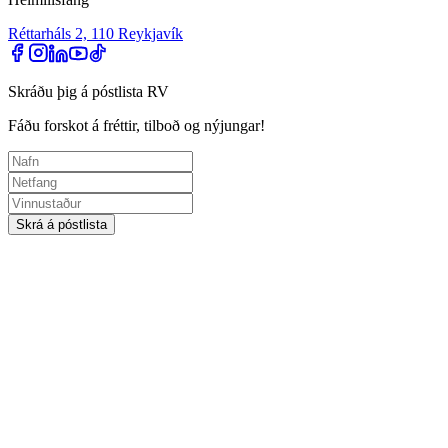
Réttarháls 2, 110 Reykjavík
Skráðu þig á póstlista RV
Fáðu forskot á fréttir, tilboð og nýjungar!
Skrá á póstlista