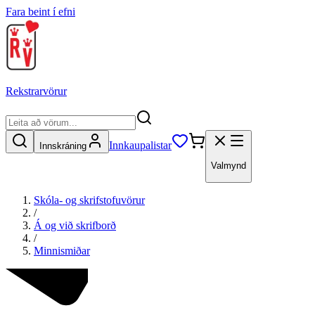
Fara beint í efni
Rekstrarvörur
Innkaupalistar
Innskráning
Valmynd
Skóla- og skrifstofuvörur
/
Á og við skrifborð
/
Minnismiðar