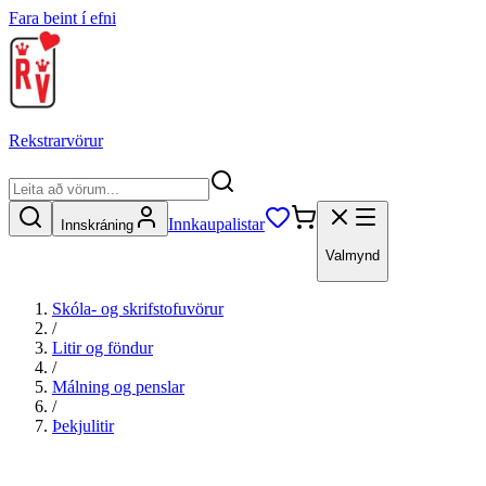
Fara beint í efni
Rekstrarvörur
Innkaupalistar
Innskráning
Valmynd
Skóla- og skrifstofuvörur
/
Litir og föndur
/
Málning og penslar
/
Þekjulitir