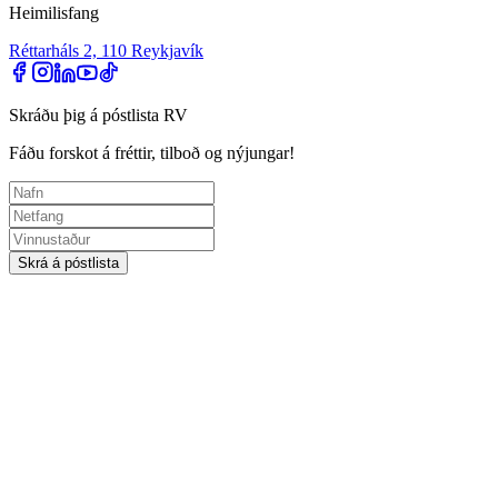
Heimilisfang
Réttarháls 2, 110 Reykjavík
Skráðu þig á póstlista RV
Fáðu forskot á fréttir, tilboð og nýjungar!
Skrá á póstlista