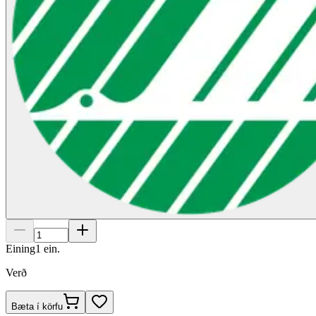
Eining
1
ein.
Verð
Bæta í körfu