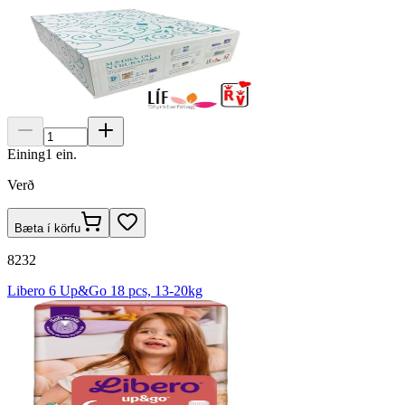
Eining
1
ein.
Verð
Bæta í körfu
8232
Libero 6 Up&Go 18 pcs, 13-20kg