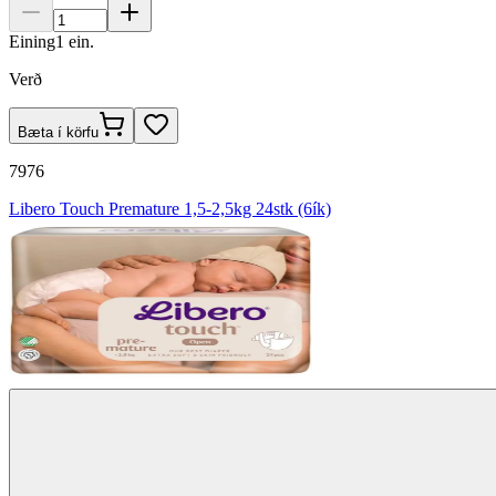
Eining
1
ein.
Verð
Bæta í körfu
7976
Libero Touch Premature 1,5-2,5kg 24stk (6ík)