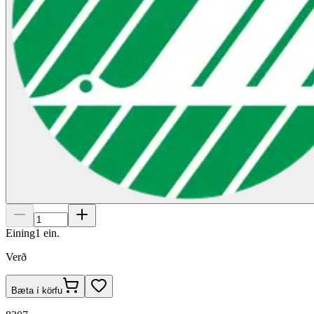
Eining
1
ein.
Verð
Bæta í körfu