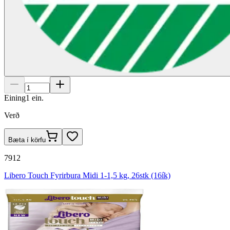
Eining
1
ein.
Verð
Bæta í körfu
7912
Libero Touch Fyrirbura Midi 1-1,5 kg, 26stk (16ík)