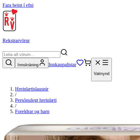
Fara beint í efni
Rekstrarvörur
Innkaupalistar
Innskráning
Valmynd
Hreinlætislausnir
/
Persónulegt hreinlæti
/
Foreldrar og barn