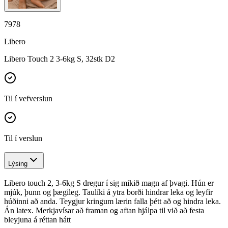
7978
Libero
Libero Touch 2 3-6kg S, 32stk D2
Til í vefverslun
Til í verslun
Lýsing
Libero touch 2, 3-6kg S dregur í sig mikið magn af þvagi. Hún er
mjúk, þunn og þægileg. Taulíki á ytra borði hindrar leka og leyfir
húðinni að anda. Teygjur kringum lærin falla þétt að og hindra leka.
Án latex. Merkjavísar að framan og aftan hjálpa til við að festa
bleyjuna á réttan hátt