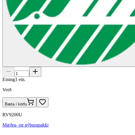
Eining
1
ein.
Verð
Bæta í körfu
RV9200U
Mæðra- og nýburapakki