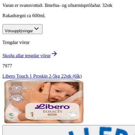
Varan er svansvottuð. Ilmefna- og ofnæmisprófaðar. 32stk
Rakadrægni ca 600ml.
Vöruupplýsingar
Tengdar vörur
Skoða allar tengdar vörur
7977
Libero Touch 1 Proskin 2-5kg 22stk (6ík)