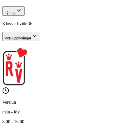
Lýsing
Klossar hvítir 36
Vöruupplýsingar
Verslun
mán - fös
:
8:00 - 16:00