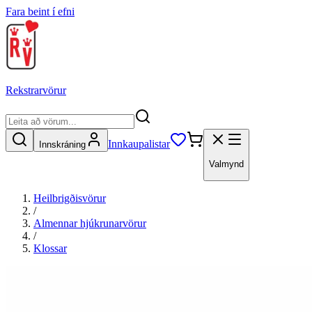
Fara beint í efni
Rekstrarvörur
Innkaupalistar
Innskráning
Valmynd
Heilbrigðisvörur
/
Almennar hjúkrunarvörur
/
Klossar