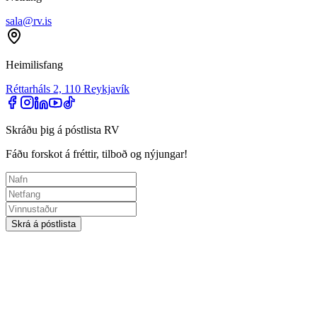
sala@rv.is
Heimilisfang
Réttarháls 2, 110 Reykjavík
Skráðu þig á póstlista RV
Fáðu forskot á fréttir, tilboð og nýjungar!
Skrá á póstlista