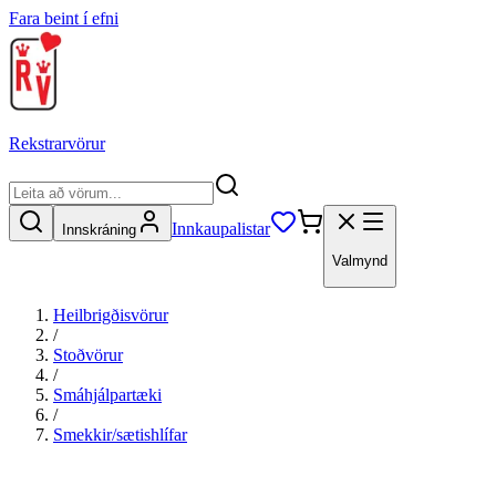
Fara beint í efni
Rekstrarvörur
Innkaupalistar
Innskráning
Valmynd
Heilbrigðisvörur
/
Stoðvörur
/
Smáhjálpartæki
/
Smekkir/sætishlífar