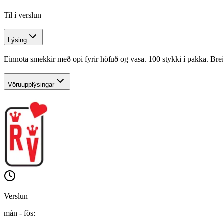
Til í verslun
Lýsing
Einnota smekkir með opi fyrir höfuð og vasa. 100 stykki í pakka. Br
Vöruupplýsingar
Verslun
mán - fös
: