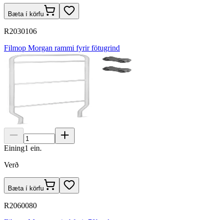
Bæta í körfu
R2030106
Filmop Morgan rammi fyrir fötugrind
Eining
1
ein.
Verð
Bæta í körfu
R2060080