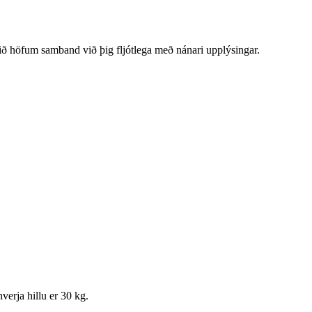
við höfum samband við þig fljótlega með nánari upplýsingar.
erja hillu er 30 kg.