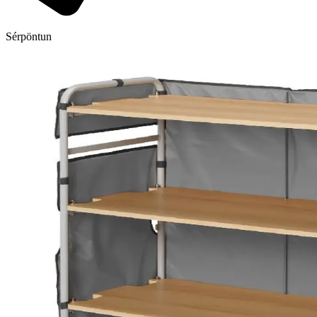
Sérpöntun