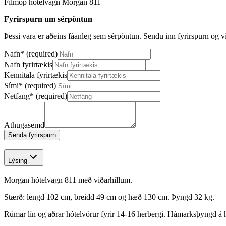
Filmop hótelvagn Morgan 811
Fyrirspurn um sérpöntun
Þessi vara er aðeins fáanleg sem sérpöntun. Sendu inn fyrirspurn og 
Nafn
*
(required)
Nafn fyrirtækis
Kennitala fyrirtækis
Sími
*
(required)
Netfang
*
(required)
Athugasemd
Senda fyrirspurn
Lýsing
Morgan hótelvagn 811 með viðarhillum.
Stærð: lengd 102 cm, breidd 49 cm og hæð 130 cm. Þyngd 32 kg.
Rúmar lín og aðrar hótelvörur fyrir 14-16 herbergi. Hámarksþyngd á hv