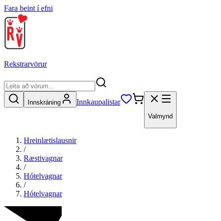
Fara beint í efni
Rekstrarvörur
Innkaupalistar
Innskráning
Valmynd
Hreinlætislausnir
/
Ræstivagnar
/
Hótelvagnar
/
Hótelvagnar