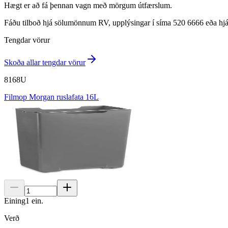
Hægt er að fá þennan vagn með mörgum útfærslum.
Fáðu tilboð hjá sölumönnum RV, upplýsingar í síma 520 6666 eða hjá
Tengdar vörur
Skoða allar tengdar vörur
8168U
Filmop Morgan ruslafata 16L
Eining
1
ein.
Verð