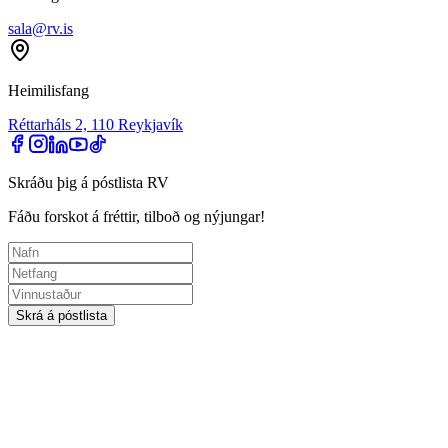
sala@rv.is
Heimilisfang
Réttarháls 2, 110 Reykjavík
Skráðu þig á póstlista RV
Fáðu forskot á fréttir, tilboð og nýjungar!
Skrá á póstlista