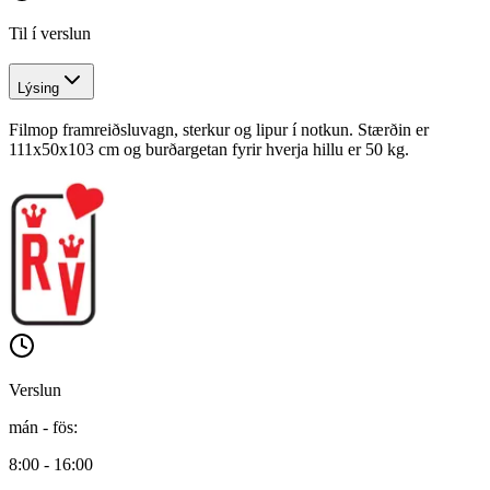
Til í verslun
Lýsing
Filmop framreiðsluvagn, sterkur og lipur í notkun. Stærðin er
111x50x103 cm og burðargetan fyrir hverja hillu er 50 kg.
Verslun
mán - fös
:
8:00 - 16:00