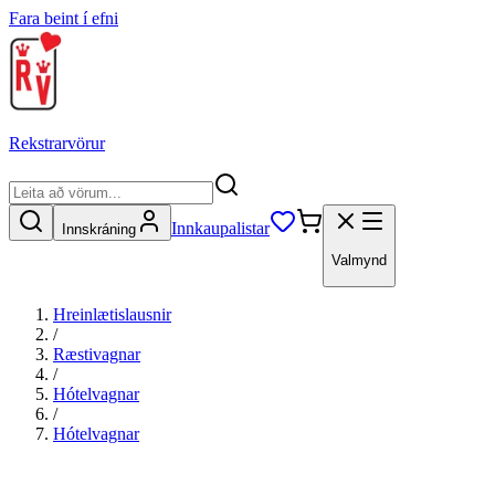
Fara beint í efni
Rekstrarvörur
Innkaupalistar
Innskráning
Valmynd
Hreinlætislausnir
/
Ræstivagnar
/
Hótelvagnar
/
Hótelvagnar