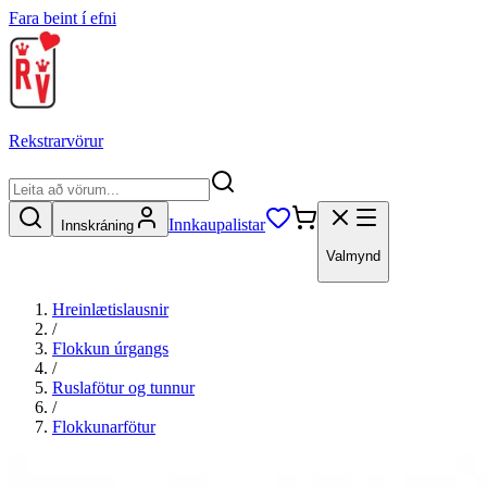
Fara beint í efni
Rekstrarvörur
Innkaupalistar
Innskráning
Valmynd
Hreinlætislausnir
/
Flokkun úrgangs
/
Ruslafötur og tunnur
/
Flokkunarfötur