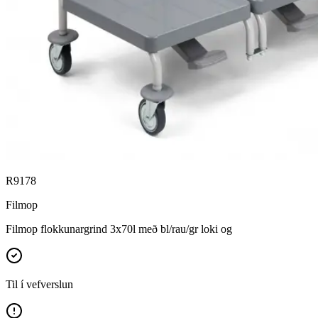
R9178
Filmop
Filmop flokkunargrind 3x70l með bl/rau/gr loki og
Til í vefverslun