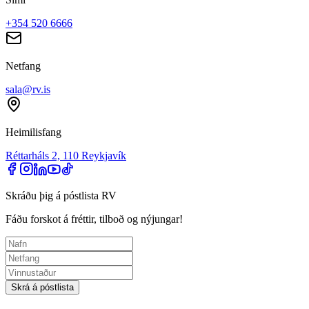
+354 520 6666
Netfang
sala@rv.is
Heimilisfang
Réttarháls 2, 110 Reykjavík
Skráðu þig á póstlista RV
Fáðu forskot á fréttir, tilboð og nýjungar!
Skrá á póstlista