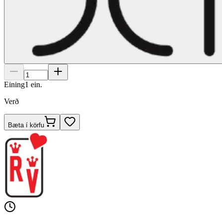
Eining
1
ein.
Verð
Bæta í körfu