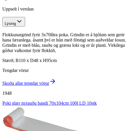
Uppselt í verslun
Lýsing
Flokkunargrind fyrir 3x70lítra poka. Grindin er á hjólum sem gerir
hana færanlega. ásamt því er hún með fótstigi sem auðveldar losun.
Grindin er með bláu, rauðu og grænu loki og er úr plasti. Virkilega
góður valkostur fyrir flokkið,
Stærð; B110 x D48 x H95cm
Tengdar vörur
Skoða allar tengdar vörur
1948
Poki glær m/rauðu bandi 70x104cm 100l LD 10stk