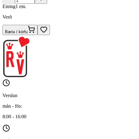
Eining
1
ein.
Verð
Bæta í körfu
Verslun
mán - fös
:
8:00 - 16:00