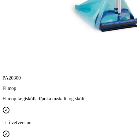
PA20300
Filmop
Filmop fægiskófla f/poka m/skafti og sköfu
Til í vefverslun