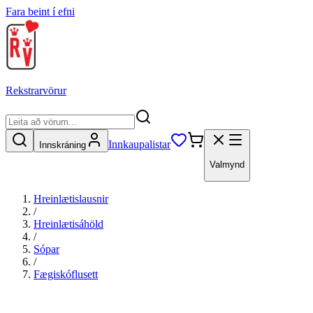
Fara beint í efni
Rekstrarvörur
Innkaupalistar
Innskráning
Valmynd
Hreinlætislausnir
/
Hreinlætisáhöld
/
Sópar
/
Fægiskóflusett