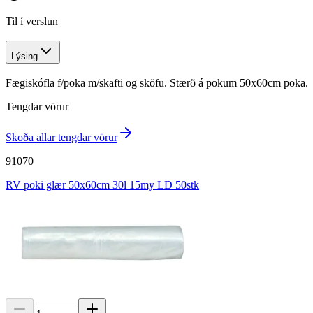
Til í verslun
Lýsing
Fægiskófla f/poka m/skafti og sköfu. Stærð á pokum 50x60cm poka.
Tengdar vörur
Skoða allar tengdar vörur
91070
RV poki glær 50x60cm 30l 15my LD 50stk