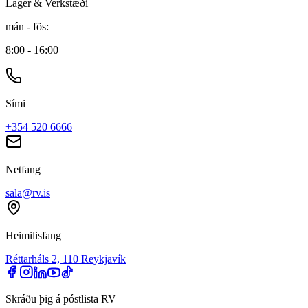
Lager & Verkstæði
mán - fös
:
8:00 - 16:00
Sími
+354 520 6666
Netfang
sala@rv.is
Heimilisfang
Réttarháls 2, 110 Reykjavík
Skráðu þig á póstlista RV