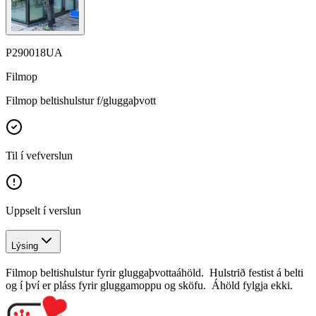
P290018UA
Filmop
Filmop beltishulstur f/gluggaþvott
Til í vefverslun
Uppselt í verslun
Lýsing
Filmop beltishulstur fyrir gluggaþvottaáhöld. Hulstrið festist á belti
og í því er pláss fyrir gluggamoppu og sköfu. Áhöld fylgja ekki.