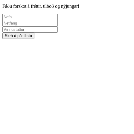
Fáðu forskot á fréttir, tilboð og nýjungar!
Skrá á póstlista