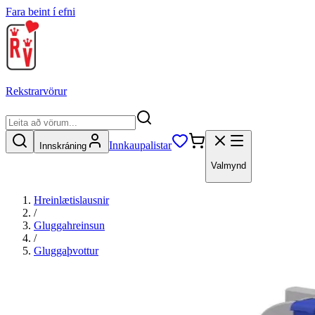
Fara beint í efni
Rekstrarvörur
Innkaupalistar
Innskráning
Valmynd
Hreinlætislausnir
/
Gluggahreinsun
/
Gluggaþvottur