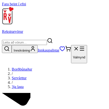
Fara beint í efni
Rekstrarvörur
Innkaupalistar
Innskráning
Valmynd
Borðbúnaður
/
Servíettur
/
3ja laga