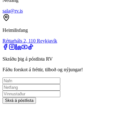
Netfang
sala@rv.is
Heimilisfang
Réttarháls 2, 110 Reykjavík
Skráðu þig á póstlista RV
Fáðu forskot á fréttir, tilboð og nýjungar!
Skrá á póstlista