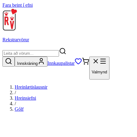
Fara beint í efni
Rekstrarvörur
Innkaupalistar
Innskráning
Valmynd
Hreinlætislausnir
/
Hreinsiefni
/
Gólf