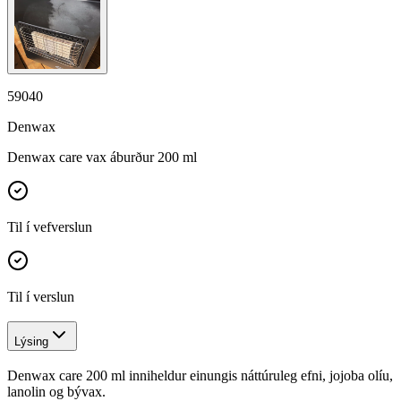
59040
Denwax
Denwax care vax áburður 200 ml
Til í vefverslun
Til í verslun
Lýsing
Denwax care 200 ml inniheldur einungis náttúruleg efni, jojoba olíu,
lanolin og bývax.