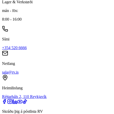
Lager & Verkstæði
mán - fös
:
8:00 - 16:00
Sími
+354 520 6666
Netfang
sala@rv.is
Heimilisfang
Réttarháls 2, 110 Reykjavík
Skráðu þig á póstlista RV