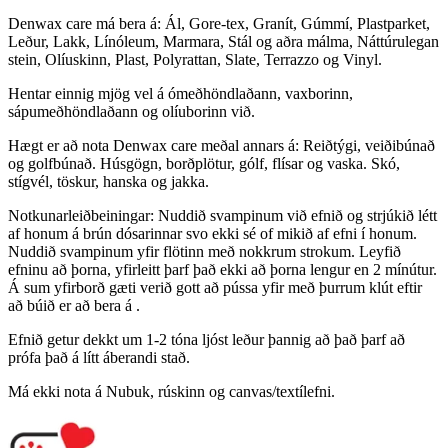
Denwax care má bera á: Ál, Gore-tex, Granít, Gúmmí, Plastparket,
Leður, Lakk, Línóleum, Marmara, Stál og aðra málma, Náttúrulegan
stein, Olíuskinn, Plast, Polyrattan, Slate, Terrazzo og Vinyl.
Hentar einnig mjög vel á ómeðhöndlaðann, vaxborinn,
sápumeðhöndlaðann og olíuborinn við.
Hægt er að nota Denwax care meðal annars á: Reiðtýgi, veiðibúnað
og golfbúnað. Húsgögn, borðplötur, gólf, flísar og vaska. Skó,
stígvél, töskur, hanska og jakka.
Notkunarleiðbeiningar: Nuddið svampinum við efnið og strjúkið létt
af honum á brún dósarinnar svo ekki sé of mikið af efni í honum.
Nuddið svampinum yfir flötinn með nokkrum strokum. Leyfið
efninu að þorna, yfirleitt þarf það ekki að þorna lengur en 2 mínútur.
Á sum yfirborð gæti verið gott að pússa yfir með þurrum klút eftir
að búið er að bera á .
Efnið getur dekkt um 1-2 tóna ljóst leður þannig að það þarf að
prófa það á lítt áberandi stað.
Má ekki nota á Nubuk, rúskinn og canvas/textílefni.