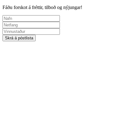
Fáðu forskot á fréttir, tilboð og nýjungar!
Skrá á póstlista