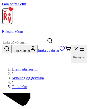
Fara beint í efni
Rekstrarvörur
Innkaupalistar
Innskráning
Valmynd
Hreinlætislausnir
/
Skipulag og geymsla
/
Taukörfur