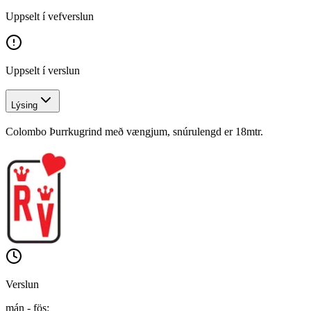
Uppselt í vefverslun
Uppselt í verslun
Lýsing
Colombo Þurrkugrind með vængjum, snúrulengd er 18mtr.
Verslun
mán - fös
: