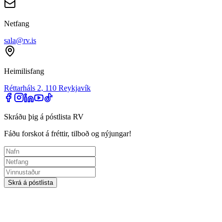
Netfang
sala@rv.is
Heimilisfang
Réttarháls 2, 110 Reykjavík
Skráðu þig á póstlista RV
Fáðu forskot á fréttir, tilboð og nýjungar!
Skrá á póstlista