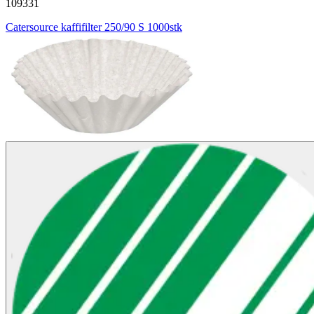
109331
Catersource kaffifilter 250/90 S 1000stk