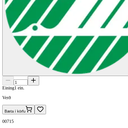
Eining
1
ein.
Verð
Bæta í körfu
00715