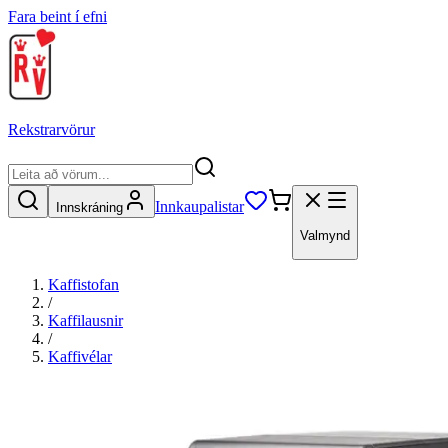
Fara beint í efni
Rekstrarvörur
Innkaupalistar
Innskráning
Valmynd
Kaffistofan
/
Kaffilausnir
/
Kaffivélar