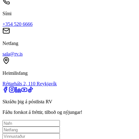
Sími
+354 520 6666
Netfang
sala@rv.is
Heimilisfang
Réttarháls 2, 110 Reykjavík
Skráðu þig á póstlista RV
Fáðu forskot á fréttir, tilboð og nýjungar!