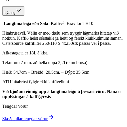
Lýsing
-Langtímaleiga eða Sala-
Kaffivél Bravilor TH10
Hitabrúsavél. Vélin er með dælu sem tryggir lágmarks hitatap við
notkun. Kaffið helst sérstaklega heitt og ferskt klukkutímum saman.
Catersource kaffifilter 250/110 S 4x250stk passar vel í þessa.
Afkastageta er 18L á klst.
Tekur um 7 mín. að hella uppá 2,2l (einn brúsa)
Hæð: 54,7cm – Breidd: 20,5cm, – Dýpt: 35,5cm
ATH hitabrúsi fylgir ekki kaffivélinni
Við bjóðum einnig upp á langtímaleigu á þessari vöru. Nánari
upplýsingar á kaffi@rv.is
Tengdar vörur
Skoða allar tengdar vörur