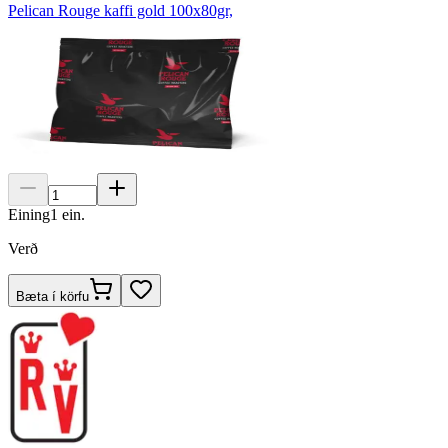
Pelican Rouge kaffi gold 100x80gr,
Eining
1
ein.
Verð
Bæta í körfu