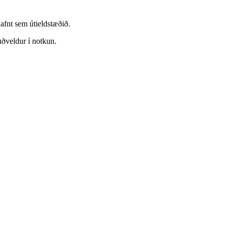
fnt sem útieldstæðið.
ðveldur í notkun.