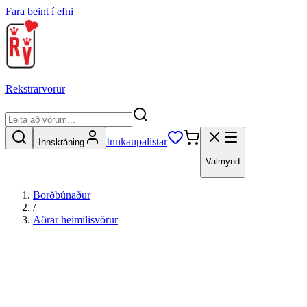
Fara beint í efni
Rekstrarvörur
Innkaupalistar
Innskráning
Valmynd
Borðbúnaður
/
Aðrar heimilisvörur