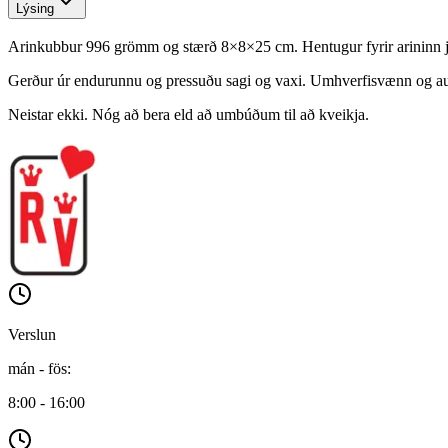
Lýsing
Arinkubbur 996 grömm og stærð 8×8×25 cm. Hentugur fyrir arininn ja
Gerður úr endurunnu og pressuðu sagi og vaxi. Umhverfisvænn og au
Neistar ekki. Nóg að bera eld að umbúðum til að kveikja.
Verslun
mán - fös
:
8:00 - 16:00