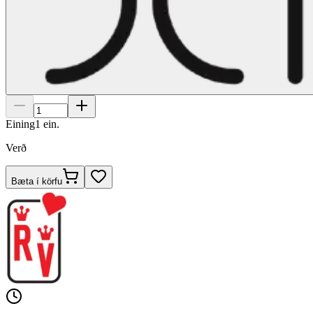
Eining
1
ein.
Verð
Bæta í körfu