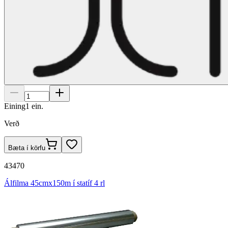
Eining
1
ein.
Verð
Bæta í körfu
43470
Álfilma 45cmx150m í statíf 4 rl