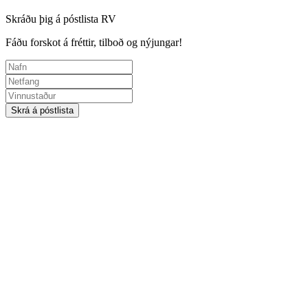
Skráðu þig á póstlista RV
Fáðu forskot á fréttir, tilboð og nýjungar!
Skrá á póstlista