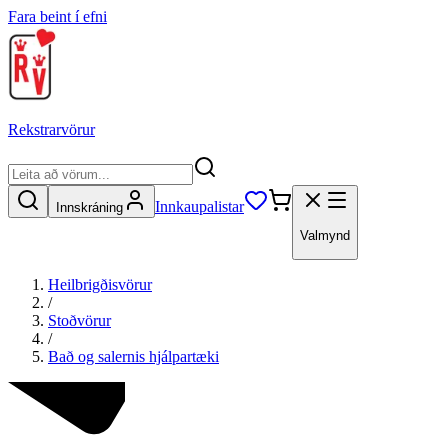
Fara beint í efni
Rekstrarvörur
Innkaupalistar
Innskráning
Valmynd
Heilbrigðisvörur
/
Stoðvörur
/
Bað og salernis hjálpartæki