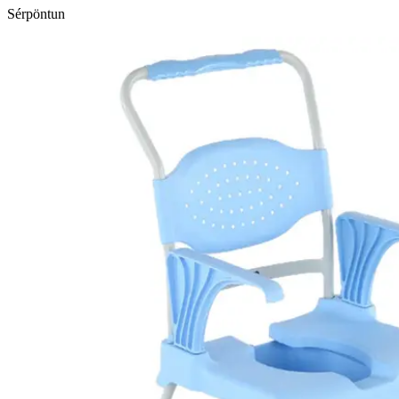
Sérpöntun