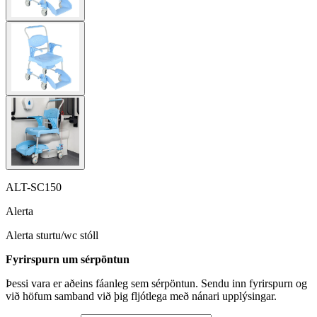
ALT-SC150
Alerta
Alerta sturtu/wc stóll
Fyrirspurn um sérpöntun
Þessi vara er aðeins fáanleg sem sérpöntun. Sendu inn fyrirspurn og
við höfum samband við þig fljótlega með nánari upplýsingar.