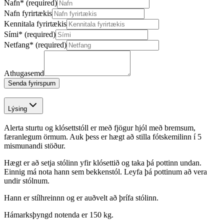
Nafn
*
(required)
Nafn fyrirtækis
Kennitala fyrirtækis
Sími
*
(required)
Netfang
*
(required)
Athugasemd
Senda fyrirspurn
Lýsing
Alerta sturtu og klósettstóll er með fjögur hjól með bremsum,
færanlegum örmum. Auk þess er hægt að stilla fótskemilinn í 5
mismunandi stöður.
Hægt er að setja stólinn yfir klósettið og taka þá pottinn undan.
Einnig má nota hann sem bekkenstól. Leyfa þá pottinum að vera
undir stólnum.
Hann er stílhreinnn og er auðvelt að þrífa stólinn.
Hámarksþyngd notenda er 150 kg.