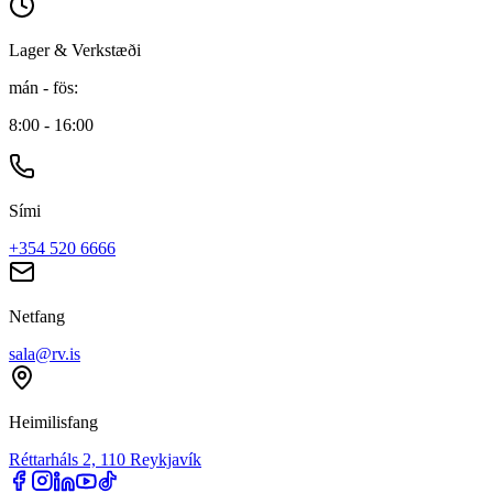
Lager & Verkstæði
mán - fös
:
8:00 - 16:00
Sími
+354 520 6666
Netfang
sala@rv.is
Heimilisfang
Réttarháls 2, 110 Reykjavík