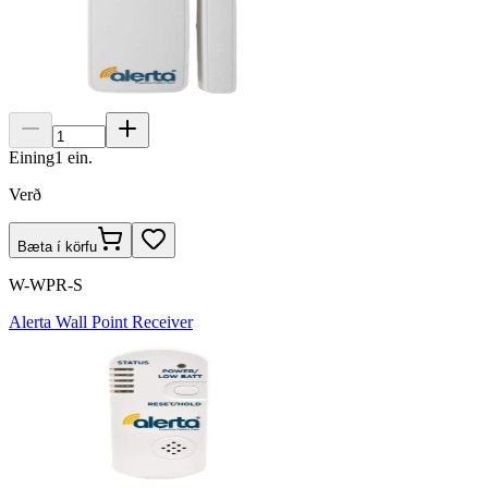
Eining
1
ein.
Verð
Bæta í körfu
W-WPR-S
Alerta Wall Point Receiver