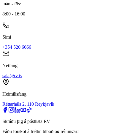
mán - fös
:
8:00 - 16:00
Sími
+354 520 6666
Netfang
sala@rv.is
Heimilisfang
Réttarháls 2, 110 Reykjavík
Skráðu þig á póstlista RV
Fáðu forskot á fréttir, tilboð og nýjungar!