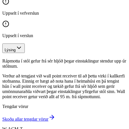
Uppselt í vefverslun
Uppselt í verslun
Lýsing
Rápmotta í stól gefur frá sér hljóð þegar einstaklingur stendur upp úr
stólnum.
Verður að tengjast við wall point receiver til að þetta virki í kallkerfi
stofnanna. Einnig er hægt að nota hana í heimahúsi en þá tengist
hún í wall point receiver og tækið gefur frá sér hljóð sem gerir
umönnunaraðila viðvart þegar einstaklingur yfirgefur stól sinn. Wall
point receiver getur verið allt af 95 m. frá rápmottunni.
Tengdar vörur
Skoða allar tengdar vörur
W-ACM-T