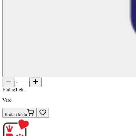
Eining
1
ein.
Verð
Bæta í körfu