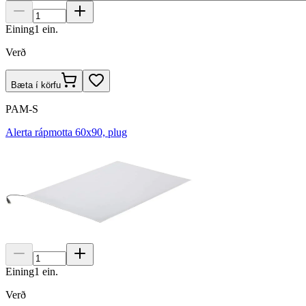
Eining
1
ein.
Verð
Bæta í körfu
PAM-S
Alerta rápmotta 60x90, plug
Eining
1
ein.
Verð