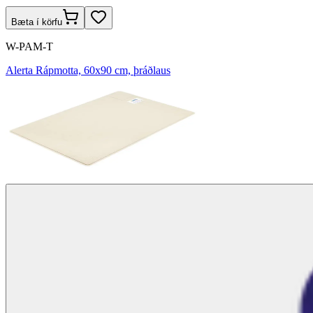
Bæta í körfu
W-PAM-T
Alerta Rápmotta, 60x90 cm, þráðlaus