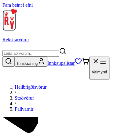
Fara beint í efni
Rekstrarvörur
Innkaupalistar
Innskráning
Valmynd
Heilbrigðisvörur
/
Stoðvörur
/
Fallvarnir