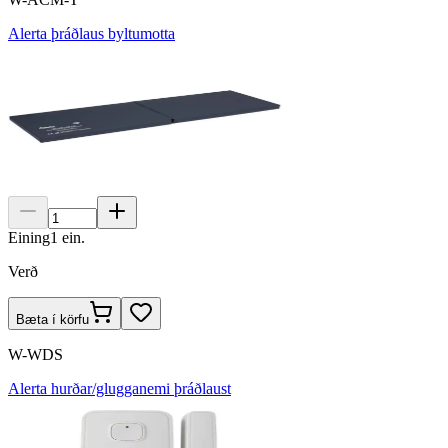
Alerta þráðlaus byltumotta
Eining
1
ein.
Verð
Bæta í körfu
W-WDS
Alerta hurðar/glugganemi þráðlaust