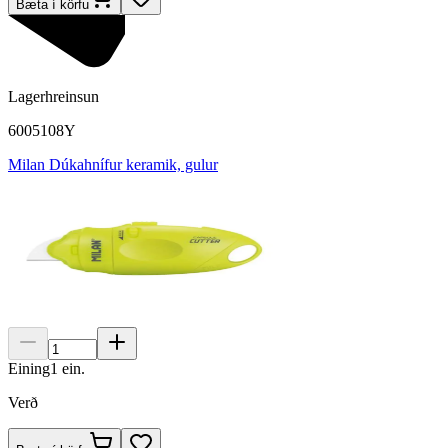
Bæta í körfu
Lagerhreinsun
6005108Y
Milan Dúkahnífur keramik, gulur
Eining
1
ein.
Verð