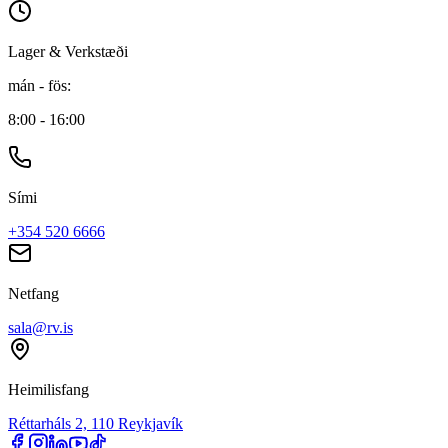
Lager & Verkstæði
mán - fös
:
8:00 - 16:00
Sími
+354 520 6666
Netfang
sala@rv.is
Heimilisfang
Réttarháls 2, 110 Reykjavík