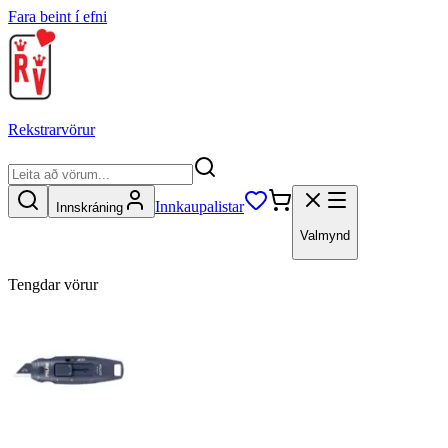
Fara beint í efni
Rekstrarvörur
Innkaupalistar
Innskráning
Valmynd
Tengdar vörur