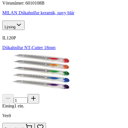
Vörunúmer:
6010108B
MILAN Dúkahnífur keramik, navy blár
Lýsing
IL120P
Dúkahnífur NT-Cutter 18mm
Eining
1
ein.
Verð