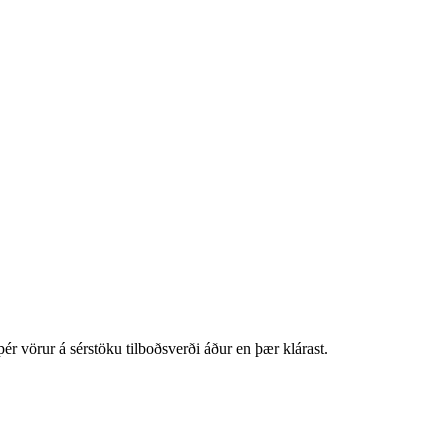
ér vörur á sérstöku tilboðsverði áður en þær klárast.