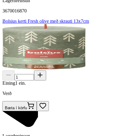
Lagerhreinsun
3670016870
Bolsius kerti Fresh olive með skrauti 13x7cm
Eining
1
ein.
Verð
Bæta í körfu
Lagerhreinsun