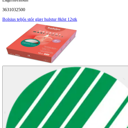
3631032500
Bolsius teljós stór glær hulstur 8klst 12stk