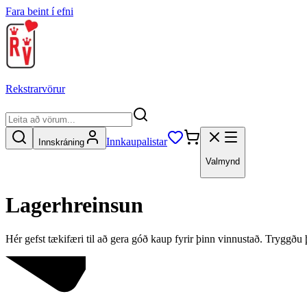
Fara beint í efni
Rekstrarvörur
Innkaupalistar
Innskráning
Valmynd
Lagerhreinsun
Hér gefst tækifæri til að gera góð kaup fyrir þinn vinnustað. Tryggðu þ