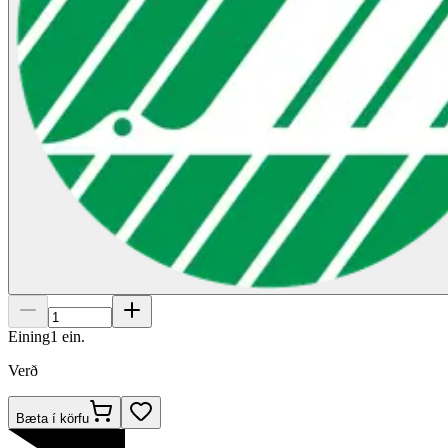
Eining
1
ein.
Verð
Bæta í körfu