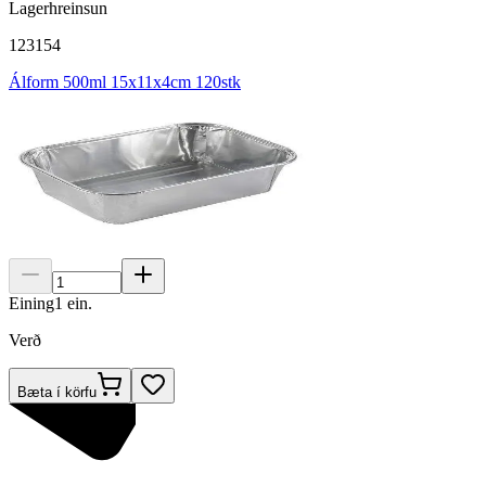
Lagerhreinsun
123154
Álform 500ml 15x11x4cm 120stk
Eining
1
ein.
Verð
Bæta í körfu