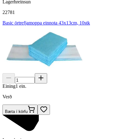
Lagerhreinsun
22781
Basic örtrefjamoppa einnota 43x13cm, 10stk
Eining
1
ein.
Verð
Bæta í körfu