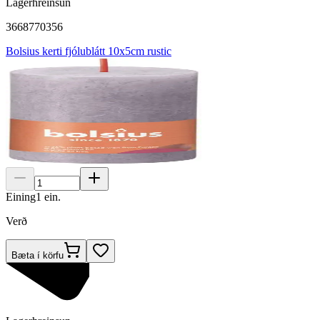
Lagerhreinsun
3668770356
Bolsius kerti fjólublátt 10x5cm rustic
Eining
1
ein.
Verð
Bæta í körfu