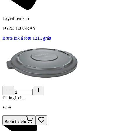
Lagerhreinsun
FG263100GRAY
Brute lok á fötu 121l, grátt
Eining
1
ein.
Verð
Bæta í körfu